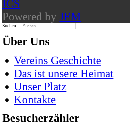
Powered by
JEM
Suchen ...
Über Uns
Vereins Geschichte
Das ist unsere Heimat
Unser Platz
Kontakte
Besucherzähler