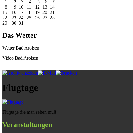
1
2
3
4
5
6
7
8
9
10
11
12
13
14
15
16
17
18
19
20
21
22
23
24
25
26
27
28
29
30
31
Das Wetter
Wetter Bad Arolsen
Video Bad Arolsen
Flugtage
Flugtage die man sehen muß
Veranstaltungen