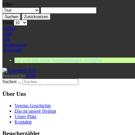
Filter
Suchen
Zurücksetzen
Limit
Datum
Titel
Ort
Bundesland
Kategorie
Zur Zeit sind keine Veranstaltungen verfügbar
Powered by
JEM
Suchen ...
Über Uns
Vereins Geschichte
Das ist unsere Heimat
Unser Platz
Kontakte
Besucherzähler