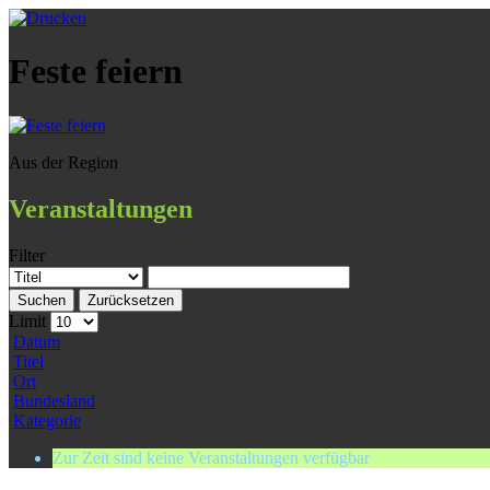
Feste feiern
Aus der Region
Veranstaltungen
Filter
Suchen
Zurücksetzen
Limit
Datum
Titel
Ort
Bundesland
Kategorie
Zur Zeit sind keine Veranstaltungen verfügbar