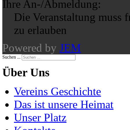
Ihre An-/Abmeldung:
Die Veranstaltung muss 
zu erlauben
Powered by
JEM
Suchen ...
Über Uns
Vereins Geschichte
Das ist unsere Heimat
Unser Platz