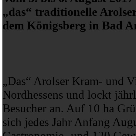
„das“ traditionelle Arols
dem Königsberg in Bad Aro
„Das“ Arolser Kram- und Vi
Nordhessens und lockt jähr
Besucher an. Auf 10 ha Gr
sich jedes Jahr Anfang Aug
Gastronomie- und 120 Gewe