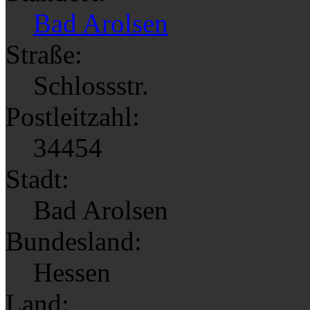
Bad Arolsen
Straße:
Schlossstr.
Postleitzahl:
34454
Stadt:
Bad Arolsen
Bundesland:
Hessen
Land: