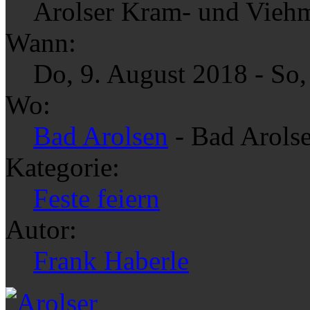
Arolser Kram- und Vieh
Wann:
Do, 9. August 2018
-
So,
Wo:
Bad Arolsen
- Bad Arols
Kategorie:
Feste feiern
Autor:
Frank Haberle