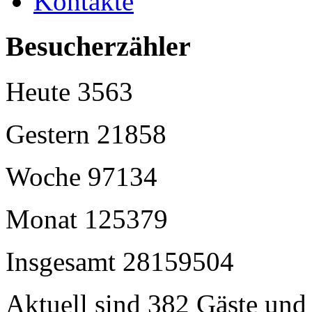
Kontakte
Besucherzähler
Heute
3563
Gestern
21858
Woche
97134
Monat
125379
Insgesamt
28159504
Aktuell sind 382 Gäste und 