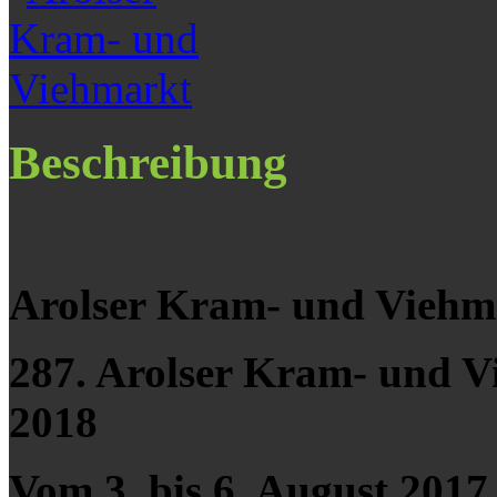
Beschreibung
Arolser Kram- und Viehm
287. Arolser Kram- und V
2018
Vom 3. bis 6. August 2017