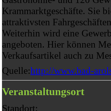
Krammarktgeschäfte. Sie bi
attraktivsten Fahrgeschäften
Weiterhin wird eine Gewerb
angeboten. Hier können Mes
Verkaufsartikel auch zu Me
Quelle:
http://www.bad-arol
Veranstaltungsort
Standort: