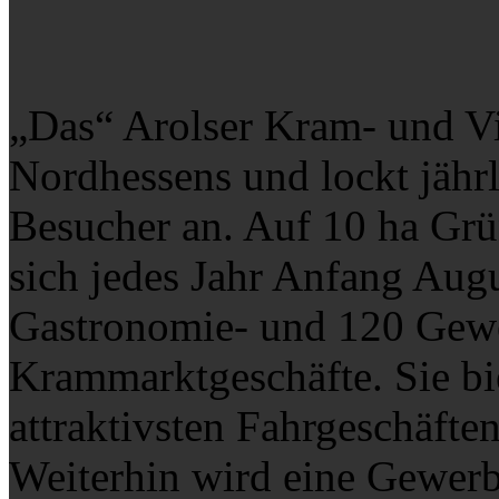
„Das“ Arolser Kram- und Vi
Nordhessens und lockt jähr
Besucher an. Auf 10 ha Gr
sich jedes Jahr Anfang Aug
Gastronomie- und 120 Gewe
Krammarktgeschäfte. Sie bi
attraktivsten Fahrgeschäften
Weiterhin wird eine Gewerb