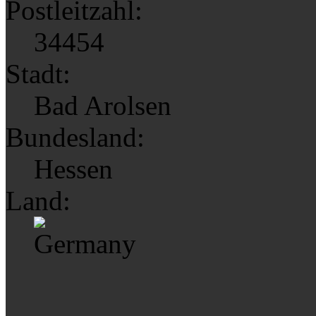
Postleitzahl:
34454
Stadt:
Bad Arolsen
Bundesland:
Hessen
Land: