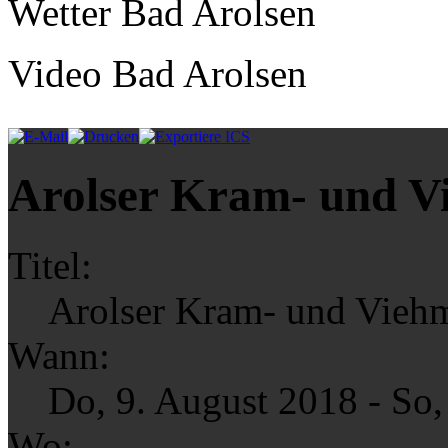
Wetter Bad Arolsen
Video Bad Arolsen
Arolser Kram- und V
Titel:
Arolser Kram- und Vieh
Wann:
Do, 9. August 2018
-
So,
Wo: