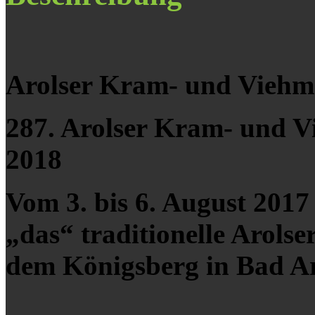
Arolser Kram- und Viehm
287. Arolser Kram- und V
2018
Vom 3. bis 6. August 2017
„das“ traditionelle Arols
dem Königsberg in Bad Aro