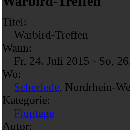
Warbird-Treffen
Titel:
Warbird-Treffen
Wann:
Fr, 24. Juli 2015
-
So, 26
Wo:
Scherfede
, Nordrhein-We
Kategorie:
Flugtage
Autor: