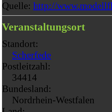
Quelle:
http://www.modellf
Veranstaltungsort
Standort:
Scherfede
Postleitzahl:
34414
Bundesland:
Nordrhein-Westfalen
Land: