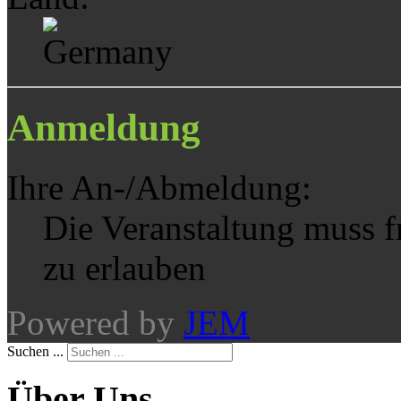
Anmeldung
Ihre An-/Abmeldung:
Die Veranstaltung muss 
zu erlauben
Powered by
JEM
Suchen ...
Über Uns