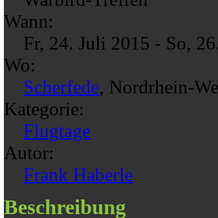
Wann:
Fr, 24. Juli 2015
-
So, 26
Wo:
Scherfede
, Nordrhein-We
Kategorie:
Flugtage
Autor:
Frank Haberle
Beschreibung