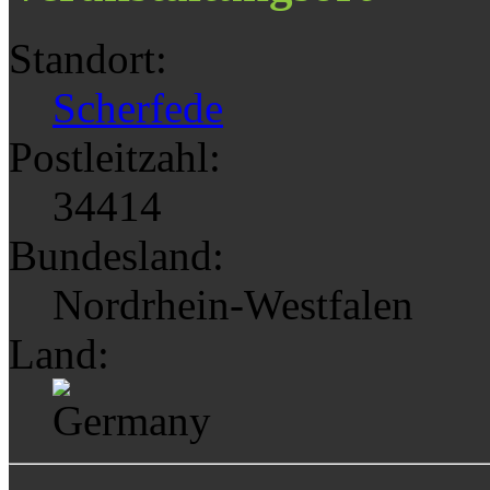
Standort:
Scherfede
Postleitzahl:
34414
Bundesland:
Nordrhein-Westfalen
Land: