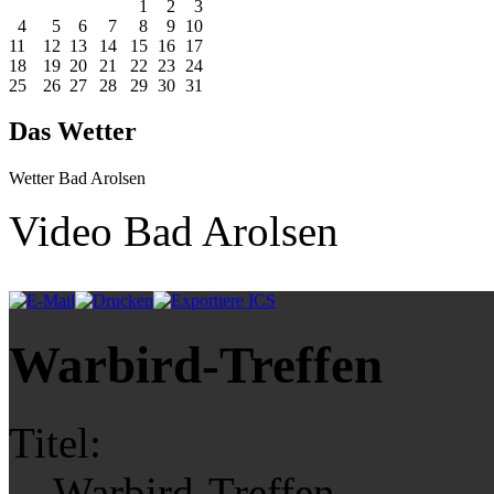
1
2
3
4
5
6
7
8
9
10
11
12
13
14
15
16
17
18
19
20
21
22
23
24
25
26
27
28
29
30
31
Das Wetter
Wetter Bad Arolsen
Video Bad Arolsen
Warbird-Treffen
Titel:
Warbird-Treffen