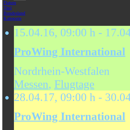
Datum
Titel
Bundesland
Kategorie
15.04.16
,
09:00 h
-
17.0
ProWing International
Nordrhein-Westfalen
Messen
,
Flugtage
28.04.17
,
09:00 h
-
30.0
ProWing International