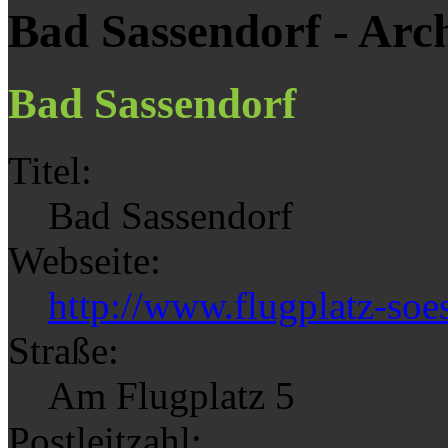
Bad Sassendorf - Arc
Bad Sassendorf
Titel:
Bad Sassendorf
Webseite:
http://www.flugplatz-soes
Straße:
Am Flugplatz 5
Postleitzahl: