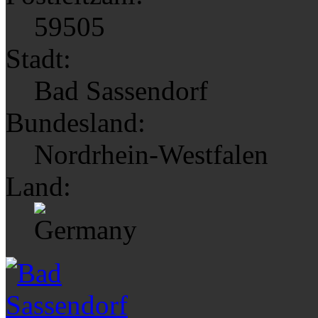
59505
Stadt:
Bad Sassendorf
Bundesland:
Nordrhein-Westfalen
Land: