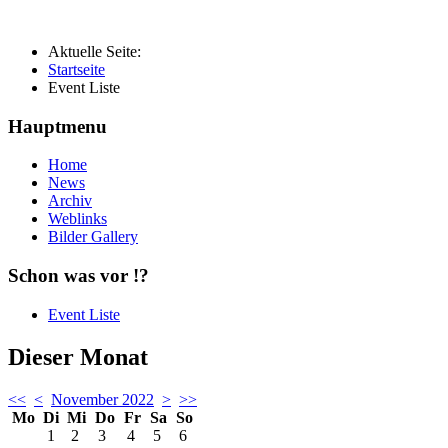
Aktuelle Seite:
Startseite
Event Liste
Hauptmenu
Home
News
Archiv
Weblinks
Bilder Gallery
Schon was vor !?
Event Liste
Dieser Monat
<<
<
November 2022
>
>>
Mo
Di
Mi
Do
Fr
Sa
So
1
2
3
4
5
6