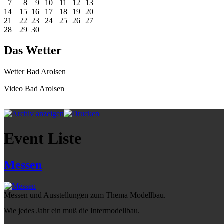
7
8
9
10
11
12
13
14
15
16
17
18
19
20
21
22
23
24
25
26
27
28
29
30
Das Wetter
Wetter Bad Arolsen
Video Bad Arolsen
Event Liste
Messen
Messen und Ausstellungen zum Thema Modellbau.
Wie jedes Jahr ein muß die Intermodellbau.