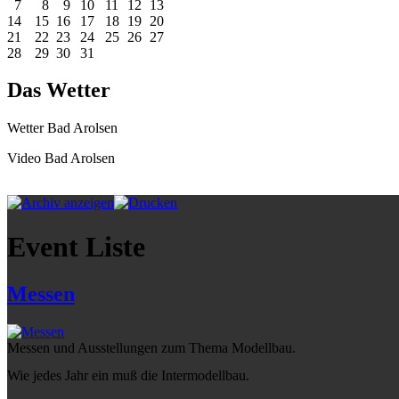
7
8
9
10
11
12
13
14
15
16
17
18
19
20
21
22
23
24
25
26
27
28
29
30
31
Das Wetter
Wetter Bad Arolsen
Video Bad Arolsen
Event Liste
Messen
Messen und Ausstellungen zum Thema Modellbau.
Wie jedes Jahr ein muß die Intermodellbau.