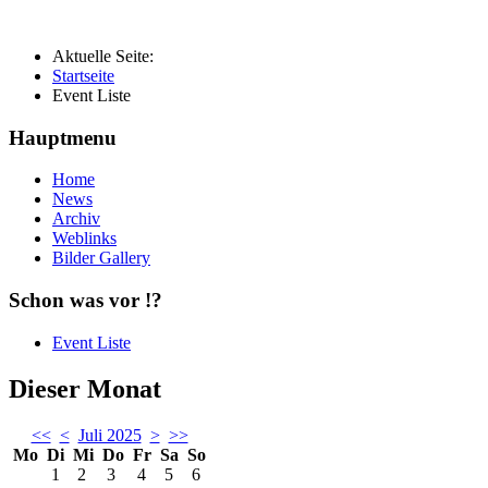
Aktuelle Seite:
Startseite
Event Liste
Hauptmenu
Home
News
Archiv
Weblinks
Bilder Gallery
Schon was vor !?
Event Liste
Dieser Monat
<<
<
Juli 2025
>
>>
Mo
Di
Mi
Do
Fr
Sa
So
1
2
3
4
5
6