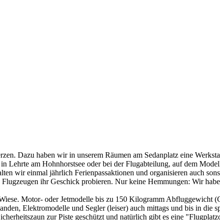
erzen. Dazu haben wir in unserem Räumen am Sedanplatz eine Werkstatt
g in Lehrte am Hohnhorstsee oder bei der Flugabteilung, auf dem Mode
ten wir einmal jährlich Ferienpassaktionen und organisieren auch son
e Flugzeugen ihr Geschick probieren. Nur keine Hemmungen: Wir habe
ch Wiese. Motor- oder Jetmodelle bis zu 150 Kilogramm Abfluggewicht
landen, Elektromodelle und Segler (leiser) auch mittags und bis in die
icherheitszaun zur Piste geschützt und natürlich gibt es eine "Flugplatz