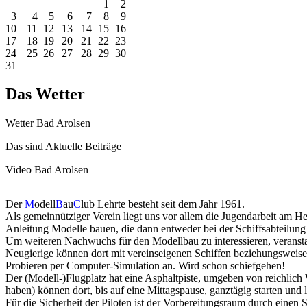
1
2
3
4
5
6
7
8
9
10
11
12
13
14
15
16
17
18
19
20
21
22
23
24
25
26
27
28
29
30
31
Das Wetter
Wetter Bad Arolsen
Das sind Aktuelle Beiträge
Video Bad Arolsen
Der
M
odell
B
au
C
lub Lehrte besteht seit dem Jahr 1961.
Als gemeinnütziger Verein liegt uns vor allem die Jugendarbeit am H
Anleitung Modelle bauen, die dann entweder bei der Schiffsabteilun
Um weiteren Nachwuchs für den Modellbau zu interessieren, veranstal
Neugierige können dort mit vereinseigenen Schiffen beziehungsweis
Probieren per Computer-Simulation an. Wird schon schiefgehen!
Der (Modell-)Flugplatz hat eine Asphaltpiste, umgeben von reichli
haben) können dort, bis auf eine Mittagspause, ganztägig starten und 
Für die Sicherheit der Piloten ist der Vorbereitungsraum durch einen S