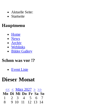
Aktuelle Seite:
Startseite
Hauptmenu
Home
News
Archiv
Weblinks
Bilder Gallery
Schon was vor !?
Event Liste
Dieser Monat
<<
<
März 2027
>
>>
Mo
Di
Mi
Do
Fr
Sa
So
1
2
3
4
5
6
7
8
9
10
11
12
13
14