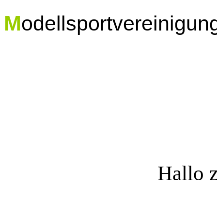
M
odellsportvereinigun
Hallo 