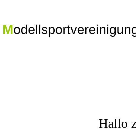
M
odellsportvereinigun
Hallo 