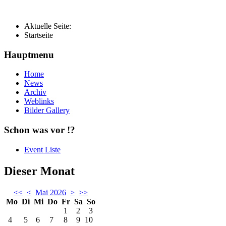
Aktuelle Seite:
Startseite
Hauptmenu
Home
News
Archiv
Weblinks
Bilder Gallery
Schon was vor !?
Event Liste
Dieser Monat
<<
<
Mai 2026
>
>>
Mo
Di
Mi
Do
Fr
Sa
So
1
2
3
4
5
6
7
8
9
10