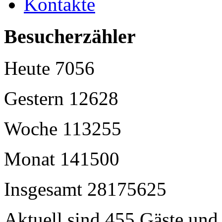
Kontakte
Besucherzähler
Heute
7056
Gestern
12628
Woche
113255
Monat
141500
Insgesamt
28175625
Aktuell sind 455 Gäste und 