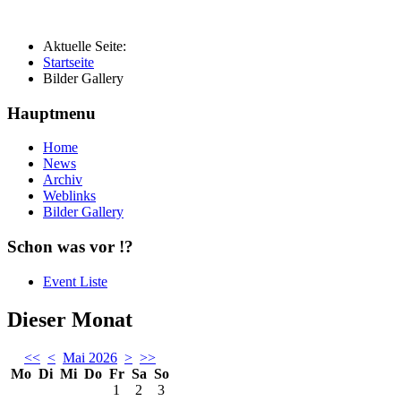
Aktuelle Seite:
Startseite
Bilder Gallery
Hauptmenu
Home
News
Archiv
Weblinks
Bilder Gallery
Schon was vor !?
Event Liste
Dieser Monat
<<
<
Mai 2026
>
>>
Mo
Di
Mi
Do
Fr
Sa
So
1
2
3