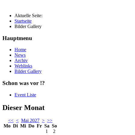
Aktuelle Seite:
Startseite
Bilder Gallery
Hauptmenu
Home
News
Archiv
Weblinks
Bilder Gallery
Schon was vor !?
Event Liste
Dieser Monat
<<
<
Mai 2027
>
>>
Mo
Di
Mi
Do
Fr
Sa
So
1
2