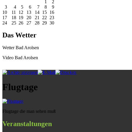
1
2
3
4
5
6
7
8
9
10
11
12
13
14
15
16
17
18
19
20
21
22
23
24
25
26
27
28
29
30
Das Wetter
Wetter Bad Arolsen
Video Bad Arolsen
Flugtage
Flugtage die man sehen muß
Veranstaltungen