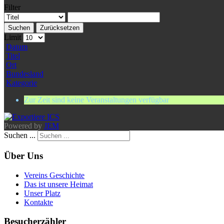
Filter
Suchen
Zurücksetzen
Limit
Datum
Titel
Ort
Bundesland
Kategorie
Zur Zeit sind keine Veranstaltungen verfügbar
Powered by
JEM
Suchen ...
Über Uns
Vereins Geschichte
Das ist unsere Heimat
Unser Platz
Kontakte
Besucherzähler