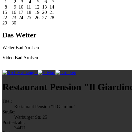
1
2
3
4
5
6
7
8
9
10
11
12
13
14
15
16
17
18
19
20
21
22
23
24
25
26
27
28
29
30
Das Wetter
Wetter Bad Arolsen
Video Bad Arolsen
Restaurant Pension "Il Giardin
Titel:
Restaurant Pension "Il Giardino"
Straße:
Warburger Str. 25
Postleitzahl:
34471