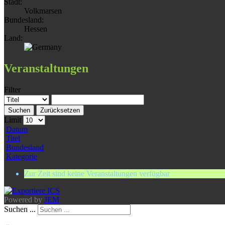
Stadt:
Volkmarsen
Bundesland:
Hessen
Land:
Veranstaltungen
Filter
Suchen
Zurücksetzen
Limit
Datum
Titel
Bundesland
Kategorie
Zur Zeit sind keine Veranstaltungen verfügbar
Powered by
JEM
Suchen ...