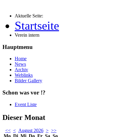
Aktuelle Seite:
Startseite
Verein intern
Hauptmenu
Home
News
Archiv
Weblinks
Bilder Gallery
Schon was vor !?
Event Liste
Dieser Monat
<<
<
August 2026
>
>>
Mo
Di
Mi
Do
Fr
Sa
So