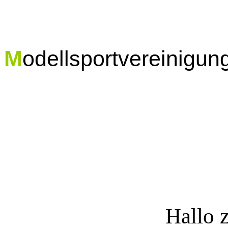
M
odellsportvereinigun
Hallo 