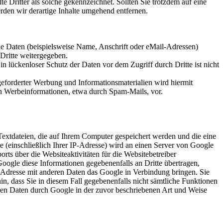
te Dritter als solche gekennzeichnet. Sollten Sie trotzdem auf eine
den wir derartige Inhalte umgehend entfernen.
e Daten (beispielsweise Name, Anschrift oder eMail-Adressen)
 Dritte weitergegeben.
n lückenloser Schutz der Daten vor dem Zugriff durch Dritte ist nicht
eforderter Werbung und Informationsmaterialien wird hiermit
von Werbeinformationen, etwa durch Spam-Mails, vor.
 Textdateien, die auf Ihrem Computer gespeichert werden und die eine
 (einschließlich Ihrer IP-Adresse) wird an einen Server von Google
ts über die Websiteaktivitäten für die Websitebetreiber
ogle diese Informationen gegebenenfalls an Dritte übertragen,
P-Adresse mit anderen Daten das Google in Verbindung bringen. Sie
in, dass Sie in diesem Fall gegebenenfalls nicht sämtliche Funktionen
enen Daten durch Google in der zuvor beschriebenen Art und Weise