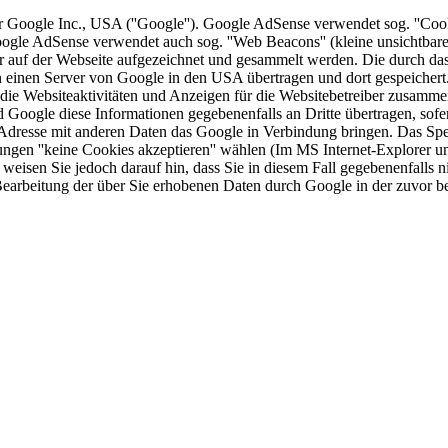
Google Inc., USA (''Google''). Google AdSense verwendet sog. ''Cooki
Google AdSense verwendet auch sog. ''Web Beacons'' (kleine unsichtb
 auf der Webseite aufgezeichnet und gesammelt werden. Die durch da
an einen Server von Google in den USA übertragen und dort gespeicher
die Websiteaktivitäten und Anzeigen für die Websitebetreiber zusamme
Google diese Informationen gegebenenfalls an Dritte übertragen, sofer
-Adresse mit anderen Daten das Google in Verbindung bringen. Das Spe
gen ''keine Cookies akzeptieren'' wählen (Im MS Internet-Explorer unte
r weisen Sie jedoch darauf hin, dass Sie in diesem Fall gegebenenfalls 
r Bearbeitung der über Sie erhobenen Daten durch Google in der zuvor