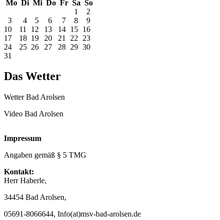
Mo
Di
Mi
Do
Fr
Sa
So
1
2
3
4
5
6
7
8
9
10
11
12
13
14
15
16
17
18
19
20
21
22
23
24
25
26
27
28
29
30
31
Das Wetter
Wetter Bad Arolsen
Video Bad Arolsen
Impressum
Angaben gemäß § 5 TMG
Kontakt:
Herr Haberle,
34454 Bad Arolsen,
05691-8066644, Info(at)msv-bad-arolsen.de