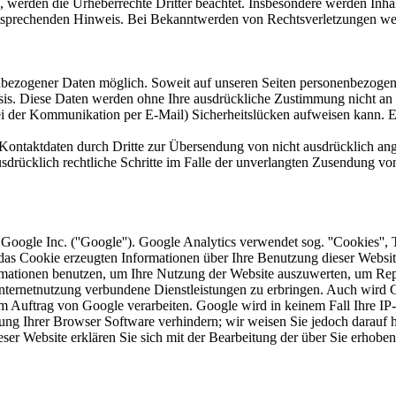
n, werden die Urheberrechte Dritter beachtet. Insbesondere werden Inhal
tsprechenden Hinweis. Bei Bekanntwerden von Rechtsverletzungen wer
nbezogener Daten möglich. Soweit auf unseren Seiten personenbezogen
 Basis. Diese Daten werden ohne Ihre ausdrückliche Zustimmung nicht an
ei der Kommunikation per E-Mail) Sicherheitslücken aufweisen kann. Ei
ontaktdaten durch Dritte zur Übersendung von nicht ausdrücklich ang
ausdrücklich rechtliche Schritte im Falle der unverlangten Zusendung 
oogle Inc. (''Google''). Google Analytics verwendet sog. ''Cookies'',
as Cookie erzeugten Informationen über Ihre Benutzung dieser Website
mationen benutzen, um Ihre Nutzung der Website auszuwerten, um Repor
ternetnutzung verbundene Dienstleistungen zu erbringen. Auch wird Go
n im Auftrag von Google verarbeiten. Google wird in keinem Fall Ihre I
lung Ihrer Browser Software verhindern; wir weisen Sie jedoch darauf h
ser Website erklären Sie sich mit der Bearbeitung der über Sie erhob