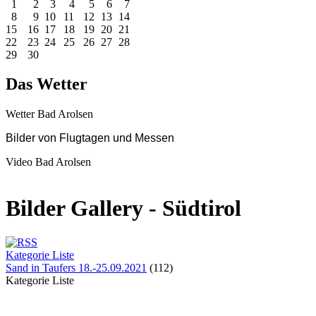
1
2
3
4
5
6
7
8
9
10
11
12
13
14
15
16
17
18
19
20
21
22
23
24
25
26
27
28
29
30
Das Wetter
Wetter Bad Arolsen
Bilder
von Flugtagen und Messen
Video Bad Arolsen
Bilder Gallery - Südtirol
Kategorie Liste
Sand in Taufers 18.-25.09.2021
(112)
Kategorie Liste