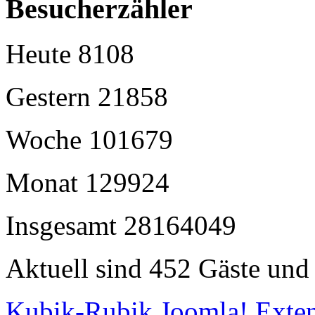
Besucherzähler
Heute
8108
Gestern
21858
Woche
101679
Monat
129924
Insgesamt
28164049
Aktuell sind 452 Gäste und 
Kubik-Rubik Joomla! Exten