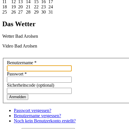
11
12
13
14
15
16
17
18
19
20
21
22
23
24
25
26
27
28
29
30
31
Das Wetter
Wetter Bad Arolsen
Video Bad Arolsen
Benutzername
*
Passwort
*
Sicherheitscode
(optional)
Anmelden
Passwort vergessen?
Benutzername vergessen?
Noch kein Benutzerkonto erstellt?