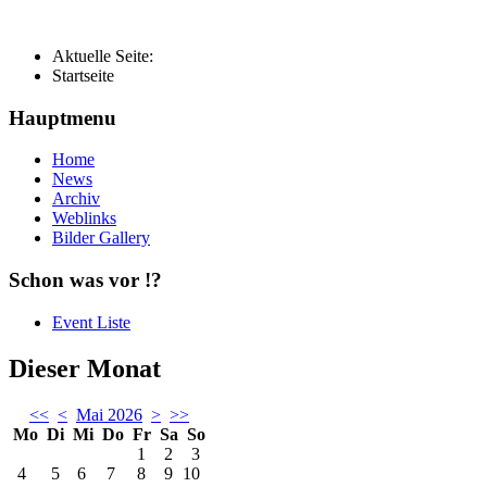
Aktuelle Seite:
Startseite
Hauptmenu
Home
News
Archiv
Weblinks
Bilder Gallery
Schon was vor !?
Event Liste
Dieser Monat
<<
<
Mai 2026
>
>>
Mo
Di
Mi
Do
Fr
Sa
So
1
2
3
4
5
6
7
8
9
10